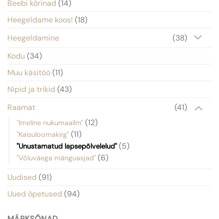
Beebi kõrinad
(14)
Heegeldame koos!
(18)
Heegeldamine
(38)
Kodu
(34)
Muu käsitöö
(11)
Nipid ja trikid
(43)
Raamat
(41)
(12)
"Imeline nukumaailm"
(11)
"Kaisuloomakirg"
(5)
"Unustamatud lapsepõlvelelud"
(6)
"Võluväega mänguasjad"
Uudised
(91)
Uued õpetused
(94)
MÄRKSÕNAD