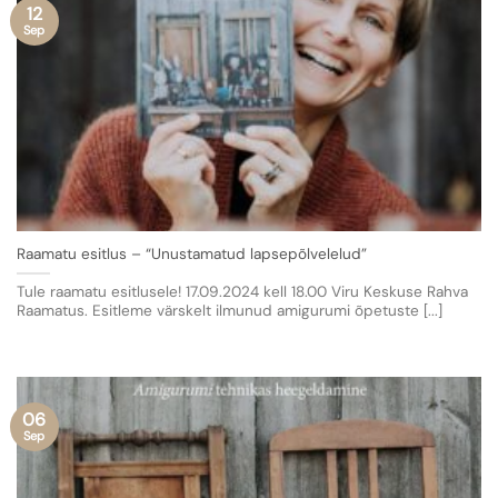
12
Sep
Raamatu esitlus – “Unustamatud lapsepõlvelelud”
Tule raamatu esitlusele! 17.09.2024 kell 18.00 Viru Keskuse Rahva
Raamatus. Esitleme värskelt ilmunud amigurumi õpetuste [...]
06
Sep