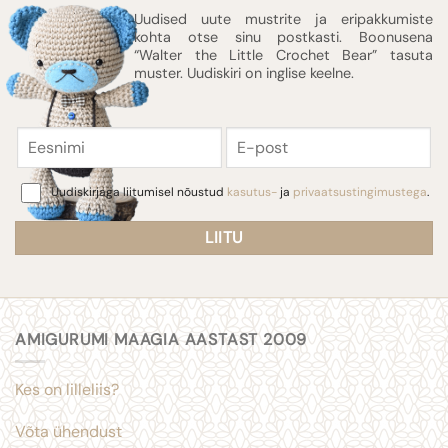
Uudised uute mustrite ja eripakkumiste
kohta otse sinu postkasti. Boonusena
“Walter the Little Crochet Bear” tasuta
muster. Uudiskiri on inglise keelne.
Eesnimi
E-
post
Consent
Uudiskirjaga liitumisel nõustud
kasutus-
ja
privaatsustingimustega
.
AMIGURUMI MAAGIA AASTAST 2009
Kes on lilleliis?
Võta ühendust