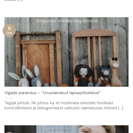
11
Oct
Vigade parandus – “Unustamatud lapsepõlvelelud”
Tegijal juhtub. Nii juhtus ka, et hoolimata tekstide hoolikast
kontrollimisest ja ülelugemisest sattusid raamatusse mõned [...]