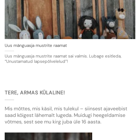
Uus mänguasja mustrite raamat
Uus mänguasja mustrite raamat sai valmis. Lubage esitleda,
“Unustamatud lapsepõlvelelud”!
TERE, ARMAS KÜLALINE!
Mis mõttes, mis käsil, mis tulekul – siinsest ajaveebist
saad kõigest lähemalt lugeda. Muidugi heegeldamise
võtmes, sest see mu kirg juba üle 16 aasta.