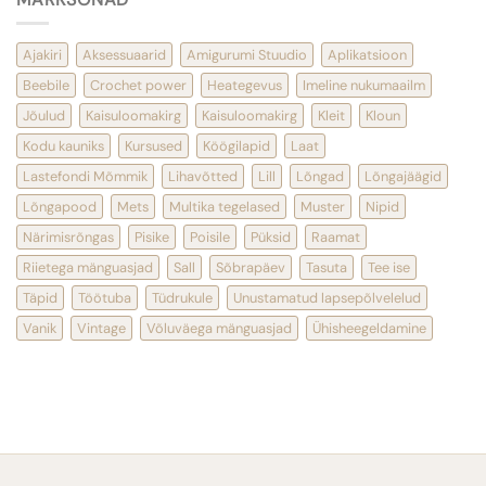
Ajakiri
Aksessuaarid
Amigurumi Stuudio
Aplikatsioon
Beebile
Crochet power
Heategevus
Imeline nukumaailm
Jõulud
Kaisuloomakirg
Kaisuloomakirg
Kleit
Kloun
Kodu kauniks
Kursused
Köögilapid
Laat
Lastefondi Mõmmik
Lihavõtted
Lill
Lõngad
Lõngajäägid
Lõngapood
Mets
Multika tegelased
Muster
Nipid
Närimisrõngas
Pisike
Poisile
Püksid
Raamat
Riietega mänguasjad
Sall
Sõbrapäev
Tasuta
Tee ise
Täpid
Töötuba
Tüdrukule
Unustamatud lapsepõlvelelud
Vanik
Vintage
Võluväega mänguasjad
Ühisheegeldamine