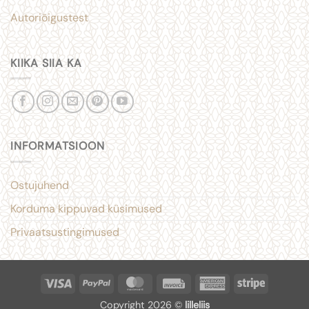
Autoriõigustest
KIIKA SIIA KA
INFORMATSIOON
Ostujuhend
Korduma kippuvad küsimused
Privaatsustingimused
Visa
PayPal
MasterCard
Invoice
American
Stripe
Express
Copyright 2026 ©
lilleliis