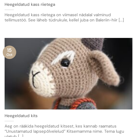
Heegeldatud kass riietega
Heegeldatud kass riietega on viimasel nädalal valminud
tellimustöö. See läheb tüdrukule, kellel juba on Baleriin-hiir [...]
15
Oct
Heegeldatud kits
Aeg on rääkida heegeldatud kitsest, kes kannab raamatus
“Unustamatud lapsepõlvelelud” Kitsemamma nime. Tema lugu
ulatub [...]