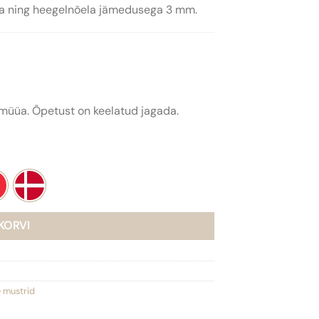
nga ning heegelnõela jämedusega 3 mm.
müüa. Õpetust on keelatud jagada.
 KORVI
 mustrid