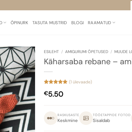
D
ÕPINURK
TASUTA MUSTRID
BLOGI
RAAMATUD
ESILEHT
/
AMIGURUMI ÕPETUSED
/
MUUDE L
Käharsaba rebane – am
(
1
ülevaade)
Hinnatud
7
5.50
€
4.86
/5
kliendi
hinnangu
põhjal
RASKUSASTE
TÖÖETAPPIDE FOTOD
Keskmine
Sisaldab