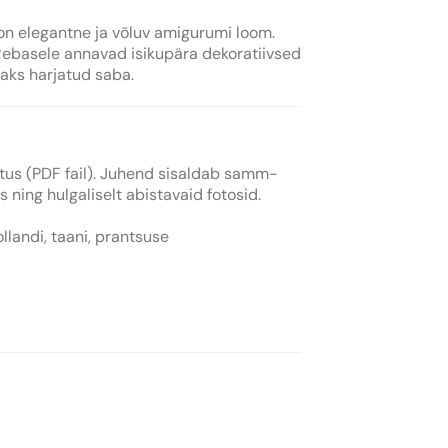
 elegantne ja võluv amigurumi loom.
u. Rebasele annavad isikupära dekoratiivsed
vaks harjatud saba.
õpetus (PDF fail). Juhend sisaldab samm-
ing hulgaliselt abistavaid fotosid.
hollandi, taani, prantsuse