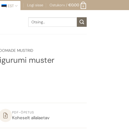
Logi sisse
Ostukorv /
€
0.00
EST
0
Otsi:
OOMADE MUSTRID
igurumi muster
PDF-ÕPETUS
Koheselt allalaetav