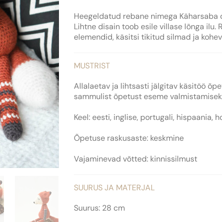
Heegeldatud rebane nimega Käharsaba on
Lihtne disain toob esile villase lõnga il
elemendid, käsitsi tikitud silmad ja kohe
MUSTRIST
Allalaetav ja lihtsasti jälgitav käsitöö 
sammulist õpetust eseme valmistamiseks n
Keel: eesti, inglise, portugali, hispaania, 
Õpetuse raskusaste: keskmine
Vajaminevad võtted: kinnissilmust
SUURUS JA MATERJAL
Suurus: 28 cm