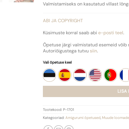
Valmistamiseks on kasutatud villast lõ
ABI JA COPYRIGHT
Küsimuste korral saab abi
e-posti teel
.
Õpetuse järgi valmistatud esemeid võib 
Autoriõigustega tutvu
siin
.
Vali õpetuse keel
LISA
Tootekood:
P-1701
Kategooriad:
Amigurumi õpetused
,
Muude loomade