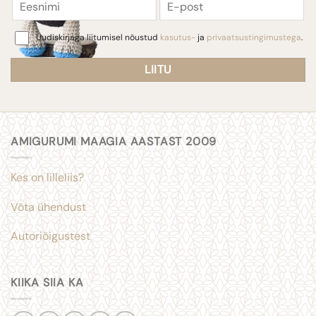
Consent
Uudiskirjaga liitumisel nõustud
kasutus-
ja
privaatsustingimustega
.
AMIGURUMI MAAGIA AASTAST 2009
Kes on lilleliis?
Võta ühendust
Autoriõigustest
KIIKA SIIA KA