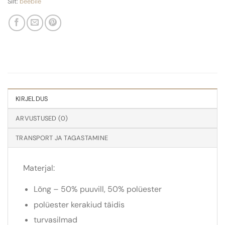
Silt:
beebile
KIRJELDUS
ARVUSTUSED (0)
Materjal:
Lõng – 50% puuvill, 50% polüester
polüester kerakiud täidis
turvasilmad