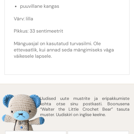
puuvillane kangas
Värv: lilla
Pikkus: 33 sentimeetrit
Mänguasjal on kasutatud turvasilmi. Ole
ettevaatlik, kui annad seda mängimiseks väga
väikesele lapsele.
Uudised uute mustrite ja eripakkumiste
kohta otse sinu postkasti. Boonusena
“Walter the Little Crochet Bear” tasuta
muster. Uudiskiri on inglise keelne.
Eesnimi
E-
post