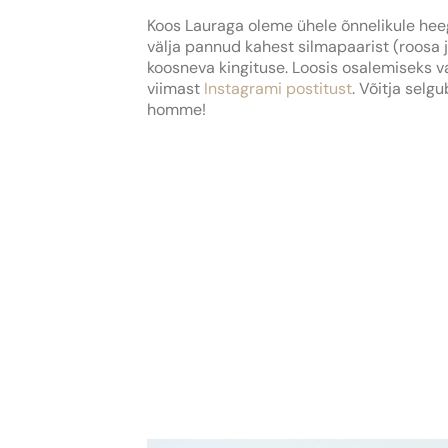
Koos Lauraga oleme ühele õnnelikule hee
välja pannud kahest silmapaarist (roosa j
koosneva kingituse. Loosis osalemiseks 
viimast
Instagrami postitust
. Võitja selg
homme!