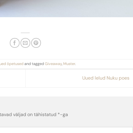
ued õpetused
and tagged
Giveaway
,
Muster
.
Uued lelud Nuku poes
tavad väljad on tähistatud
*
-ga