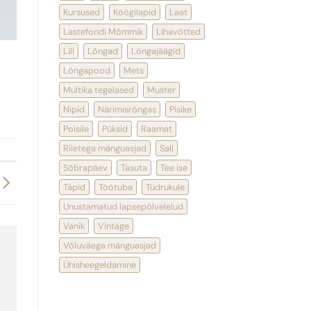
Kursused
Köögilapid
Laat
Lastefondi Mõmmik
Lihavõtted
Lill
Lõngad
Lõngajäägid
Lõngapood
Mets
Multika tegelased
Muster
Nipid
Närimisrõngas
Pisike
Poisile
Püksid
Raamat
Riietega mänguasjad
Sall
Sõbrapäev
Tasuta
Tee ise
Täpid
Töötuba
Tüdrukule
Unustamatud lapsepõlvelelud
Vanik
Vintage
Võluväega mänguasjad
Ühisheegeldamine