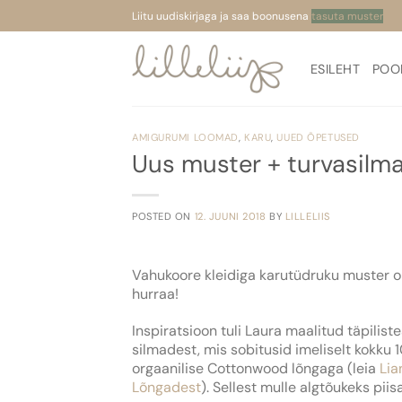
Skip
Liitu uudiskirjaga ja saa boonusena
tasuta muster
to
content
ESILEHT
POO
AMIGURUMI LOOMAD
,
KARU
,
UUED ÕPETUSED
Uus muster + turvasilm
POSTED ON
12. JUUNI 2018
BY
LILLELIIS
Vahukoore kleidiga karutüdruku muster o
hurraa!
Inspiratsioon tuli Laura maalitud täpiliste
silmadest, mis sobitusid imeliselt kokku
orgaanilise Cottonwood lõngaga (leia
Lia
Lõngadest
). Sellest mulle algtõukeks piisa