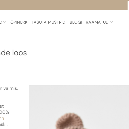
D
ÕPINURK
TASUTA MUSTRID
BLOGI
RAAMATUD
ade loos
n valmis,
st
 100%
nn
ski.