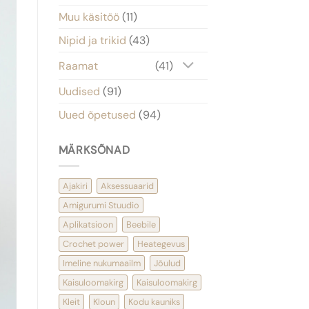
Muu käsitöö
(11)
Nipid ja trikid
(43)
Raamat
(41)
Uudised
(91)
Uued õpetused
(94)
MÄRKSÕNAD
Ajakiri
Aksessuaarid
Amigurumi Stuudio
Aplikatsioon
Beebile
Crochet power
Heategevus
Imeline nukumaailm
Jõulud
Kaisuloomakirg
Kaisuloomakirg
Kleit
Kloun
Kodu kauniks