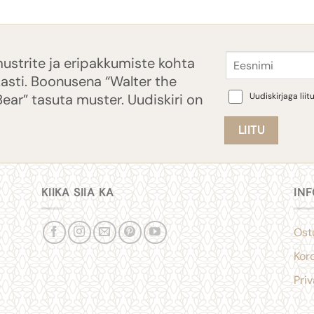
Eesnimi
ustrite ja eripakkumiste kohta
kasti. Boonusena “Walter the
Consent
Bear” tasuta muster. Uudiskiri on
Uudiskirjaga lii
KIIKA SIIA KA
IN
Ost
Kor
Pri