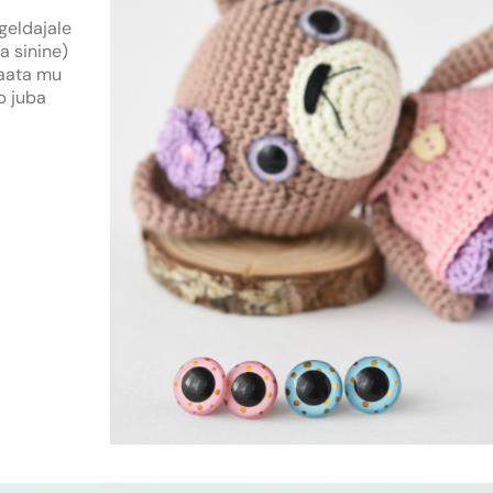
geldajale
a sinine)
vaata mu
ub juba