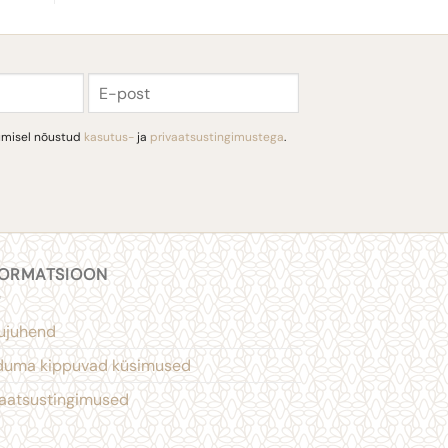
E-
post
tumisel nõustud
kasutus-
ja
privaatsustingimustega
.
FORMATSIOON
ujuhend
duma kippuvad küsimused
vaatsustingimused